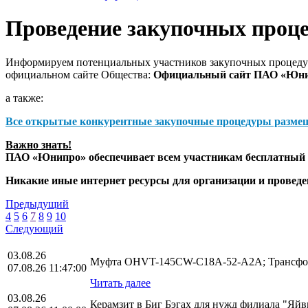
Проведение закупочных проц
Информируем потенциальных участников закупочных процедур
официальном сайте Общества:
Официальный сайт ПАО «Юн
а также:
Все открытые конкурентные закупочные процедуры разме
Важно знать!
ПАО «Юнипро» обеспечивает всем участникам бесплатный д
Никакие иные интернет ресурсы для организации и прове
Предыдущий
4
5
6
7
8
9
10
Следующий
03.08.26
Муфта OHVT-145CW-C18A-52-A2A; Трансфор
07.08.26 11:47:00
Читать далее
03.08.26
Керамзит в Биг Бэгах для нужд филиала "Яй