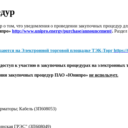
едур
 о том, что уведомления о проведении закупочных процедур 
ипро»
http://www.unipro.energy/purchase/announcement/
.
Раздел
щаются на
Электронной торговой площадке ТЭК-Торг
https:/
оступ к участию в закупочных процедурах на электронных 
дения закупочных процедур ПАО «Юнипро»
не использует.
маторы; Кабель (ЗП608053)
винская ГРЭС" (ЗП608049)