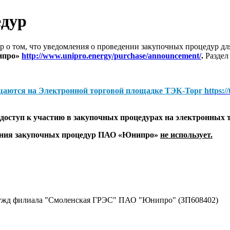
едур
 о том, что уведомления о проведении закупочных процедур 
ипро»
http://www.unipro.energy/purchase/announcement/
.
Раздел
щаются на
Электронной торговой площадке ТЭК-Торг
https:/
оступ к участию в закупочных процедурах на электронных 
дения закупочных процедур ПАО «Юнипро»
не использует.
нужд филиала "Смоленская ГРЭС" ПАО "Юнипро" (ЗП608402)