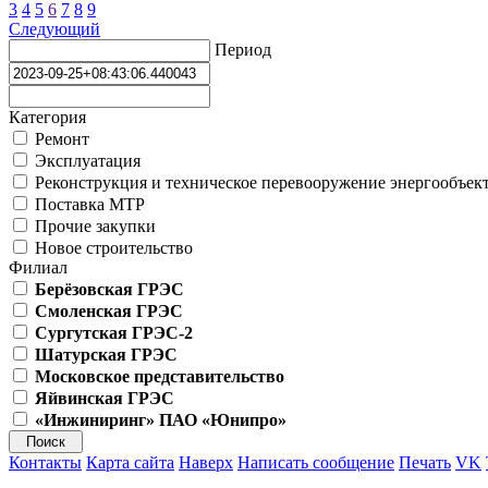
3
4
5
6
7
8
9
Следующий
Период
Категория
Ремонт
Эксплуатация
Реконструкция и техническое перевооружение энергообъек
Поставка МТР
Прочие закупки
Новое строительство
Филиал
Берёзовская ГРЭС
Смоленская ГРЭС
Сургутская ГРЭС-2
Шатурская ГРЭС
Московское представительство
Яйвинская ГРЭС
«Инжиниринг» ПАО «Юнипро»
Контакты
Карта сайта
Наверх
Написать сообщение
Печать
VK