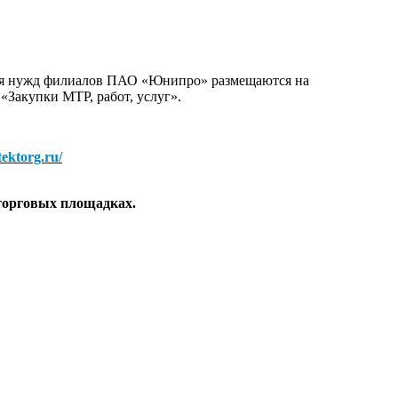
для нужд филиалов ПАО «Юнипро» размещаются на
 «Закупки МТР, работ, услуг».
/tektorg.ru/
торговых площадках.