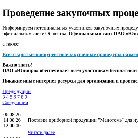
Проведение закупочных проц
Информируем потенциальных участников закупочных процедур
официальном сайте Общества:
Официальный сайт ПАО «Юн
а также:
Все открытые конкурентные закупочные процедуры разме
Важно знать!
ПАО «Юнипро» обеспечивает всем участникам бесплатный д
Никакие иные интернет ресурсы для организации и прове
Предыдущий
3
4
5
6
7
8
9
Следующий
06.08.26
14.08.26
Поставка приборной продукции "Манотомь" для 
12:00:00
Читать далее