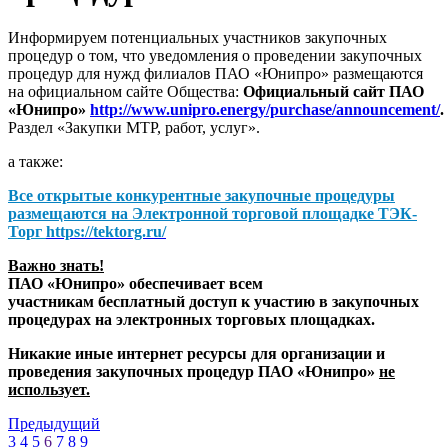
Информируем потенциальных участников закупочных
процедур о том, что уведомления о проведении закупочных
процедур для нужд филиалов ПАО «Юнипро» размещаются
на официальном сайте Общества:
Официальный сайт ПАО
«Юнипро»
http://www.unipro.energy/purchase/announcement/
.
Раздел «Закупки МТР, работ, услуг».
а также:
Все открытые конкурентные закупочные процедуры
размещаются на
Электронной торговой площадке ТЭК-
Торг
https://tektorg.ru/
Важно знать!
ПАО «Юнипро» обеспечивает всем
участникам бесплатный доступ к участию в закупочных
процедурах на электронных торговых площадках.
Никакие иные интернет ресурсы для организации и
проведения закупочных процедур ПАО «Юнипро»
не
использует.
Предыдущий
3
4
5
6
7
8
9