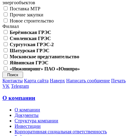
энергообъектов
Поставка МТР
Прочие закупки
Новое строительство
Филиал
Берёзовская ГРЭС
Смоленская ГРЭС
Сургутская ГРЭС-2
Шатурская ГРЭС
Московское представительство
Яйвинская ГРЭС
«Инжиниринг» ПАО «Юнипро»
Контакты
Карта сайта
Наверх
Написать сообщение
Печать
VK
Telegram
О компании
О компании
Документы
Структура компании
Инвестиции
Корпоративная социальная ответственность