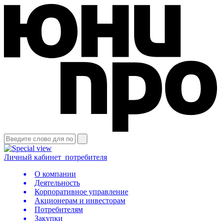
Личный кабинет
потребителя
О компании
Деятельность
Корпоративное управление
Акционерам и инвесторам
Потребителям
Закупки