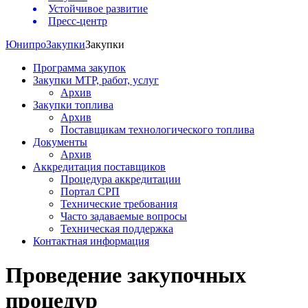
Устойчивое развитие
Пресс-центр
Юнипро
Закупки
Закупки
Программа закупок
Закупки МТР, работ, услуг
Архив
Закупки топлива
Архив
Поставщикам технологического топлива
Документы
Архив
Аккредитация поставщиков
Процедура аккредитации
Портал СРП
Технические требования
Часто задаваемые вопросы
Техническая поддержка
Контактная информация
Проведение закупочных
процедур