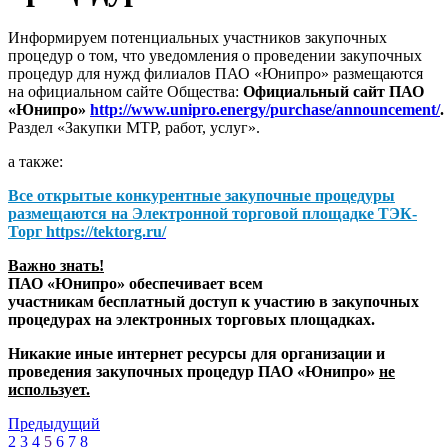
Информируем потенциальных участников закупочных
процедур о том, что уведомления о проведении закупочных
процедур для нужд филиалов ПАО «Юнипро» размещаются
на официальном сайте Общества:
Официальный сайт ПАО
«Юнипро»
http://www.unipro.energy/purchase/announcement/
.
Раздел «Закупки МТР, работ, услуг».
а также:
Все открытые конкурентные закупочные процедуры
размещаются на
Электронной торговой площадке ТЭК-
Торг
https://tektorg.ru/
Важно знать!
ПАО «Юнипро» обеспечивает всем
участникам бесплатный доступ к участию в закупочных
процедурах на электронных торговых площадках.
Никакие иные интернет ресурсы для организации и
проведения закупочных процедур ПАО «Юнипро»
не
использует.
Предыдущий
2
3
4
5
6
7
8