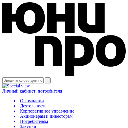
Личный кабинет
потребителя
О компании
Деятельность
Корпоративное управление
Акционерам и инвесторам
Потребителям
Закупки