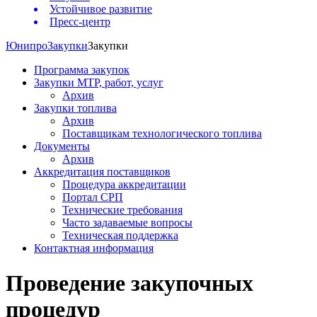
Устойчивое развитие
Пресс-центр
Юнипро
Закупки
Закупки
Программа закупок
Закупки МТР, работ, услуг
Архив
Закупки топлива
Архив
Поставщикам технологического топлива
Документы
Архив
Аккредитация поставщиков
Процедура аккредитации
Портал СРП
Технические требования
Часто задаваемые вопросы
Техническая поддержка
Контактная информация
Проведение закупочных
процедур