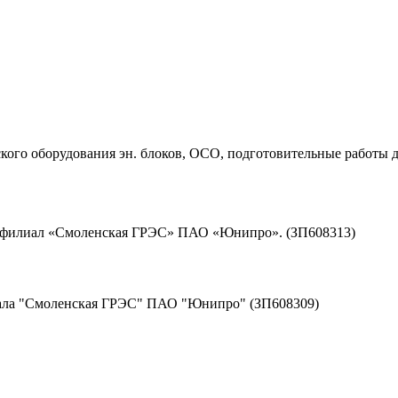
ого оборудования эн. блоков, ОСО, подготовительные работы д
д филиал «Смоленская ГРЭС» ПАО «Юнипро». (ЗП608313)
иала "Смоленская ГРЭС" ПАО "Юнипро" (ЗП608309)