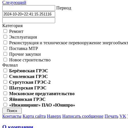
Следующий
Период
Категория
Ремонт
Эксплуатация
Реконструкция и техническое перевооружение энергообъек
Поставка МТР
Прочие закупки
Новое строительство
Филиал
Берёзовская ГРЭС
Смоленская ГРЭС
Сургутская ГРЭС-2
Шатурская ГРЭС
Московское представительство
Яйвинская ГРЭС
«Инжиниринг» ПАО «Юнипро»
Контакты
Карта сайта
Наверх
Написать сообщение
Печать
VK
О компании