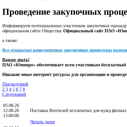
Проведение закупочных проц
Информируем потенциальных участников закупочных процедур
официальном сайте Общества:
Официальный сайт ПАО «Юн
а также:
Все открытые конкурентные закупочные процедуры разме
Важно знать!
ПАО «Юнипро» обеспечивает всем участникам бесплатный д
Никакие иные интернет ресурсы для организации и прове
Предыдущий
2
3
4
5
6
7
8
Следующий
05.08.26
12.08.26
Поставка Вентилей игольчатых для нужд фили
15:00:00
Читать далее