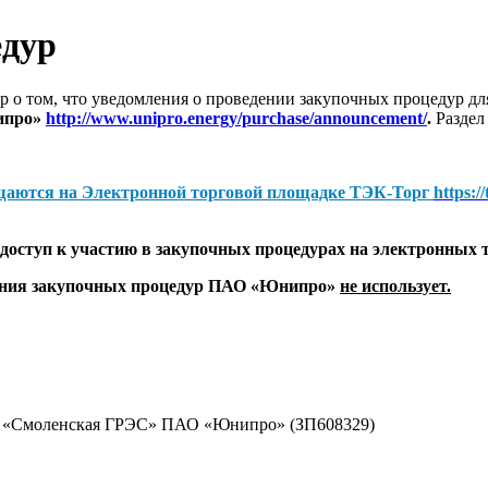
едур
 о том, что уведомления о проведении закупочных процедур 
ипро»
http://www.unipro.energy/purchase/announcement/
.
Раздел
щаются на
Электронной торговой площадке ТЭК-Торг
https:/
оступ к участию в закупочных процедурах на электронных 
дения закупочных процедур ПАО «Юнипро»
не использует.
ал «Смоленская ГРЭС» ПАО «Юнипро» (ЗП608329)