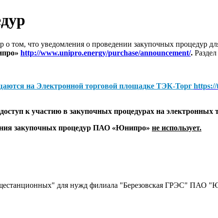
едур
 о том, что уведомления о проведении закупочных процедур 
ипро»
http://www.unipro.energy/purchase/announcement/
.
Раздел
щаются на
Электронной торговой площадке ТЭК-Торг
https:/
оступ к участию в закупочных процедурах на электронных 
дения закупочных процедур ПАО «Юнипро»
не использует.
бщестанционных" для нужд филиала "Березовская ГРЭС" ПАО "Ю