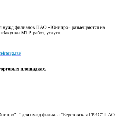
для нужд филиалов ПАО «Юнипро» размещаются на
 «Закупки МТР, работ, услуг».
/tektorg.ru/
торговых площадках.
нипро". " для нужд филиала "Березовская ГРЭС" ПАО