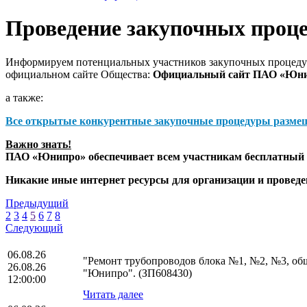
Проведение закупочных проц
Информируем потенциальных участников закупочных процедур
официальном сайте Общества:
Официальный сайт ПАО «Юн
а также:
Все открытые конкурентные закупочные процедуры разме
Важно знать!
ПАО «Юнипро» обеспечивает всем участникам бесплатный д
Никакие иные интернет ресурсы для организации и прове
Предыдущий
2
3
4
5
6
7
8
Следующий
06.08.26
"Ремонт трубопроводов блока №1, №2, №3, о
26.08.26
"Юнипро". (ЗП608430)
12:00:00
Читать далее