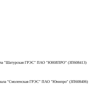
иала "Шатурская ГРЭС" ПАО "ЮНИПРО" (ЗП608413)
лиала "Смоленская ГРЭС" ПАО "Юнипро" (ЗП608406)