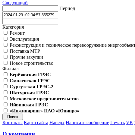
Следующий
Период
Категория
Ремонт
Эксплуатация
Реконструкция и техническое перевооружение энергообъек
Поставка МТР
Прочие закупки
Новое строительство
Филиал
Берёзовская ГРЭС
Смоленская ГРЭС
Сургутская ГРЭС-2
Шатурская ГРЭС
Московское представительство
Яйвинская ГРЭС
«Инжиниринг» ПАО «Юнипро»
Контакты
Карта сайта
Наверх
Написать сообщение
Печать
VK
О компании