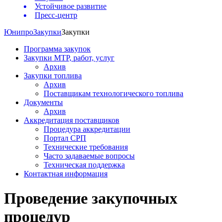
Устойчивое развитие
Пресс-центр
Юнипро
Закупки
Закупки
Программа закупок
Закупки МТР, работ, услуг
Архив
Закупки топлива
Архив
Поставщикам технологического топлива
Документы
Архив
Аккредитация поставщиков
Процедура аккредитации
Портал СРП
Технические требования
Часто задаваемые вопросы
Техническая поддержка
Контактная информация
Проведение закупочных
процедур