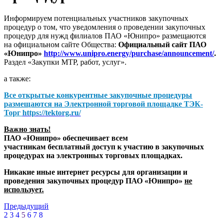
Информируем потенциальных участников закупочных
процедур о том, что уведомления о проведении закупочных
процедур для нужд филиалов ПАО «Юнипро» размещаются
на официальном сайте Общества:
Официальный сайт ПАО
«Юнипро»
http://www.unipro.energy/purchase/announcement/
.
Раздел «Закупки МТР, работ, услуг».
а также:
Все открытые конкурентные закупочные процедуры
размещаются на
Электронной торговой площадке ТЭК-
Торг
https://tektorg.ru/
Важно знать!
ПАО «Юнипро» обеспечивает всем
участникам бесплатный доступ к участию в закупочных
процедурах на электронных торговых площадках.
Никакие иные интернет ресурсы для организации и
проведения закупочных процедур ПАО «Юнипро»
не
использует.
Предыдущий
2
3
4
5
6
7
8