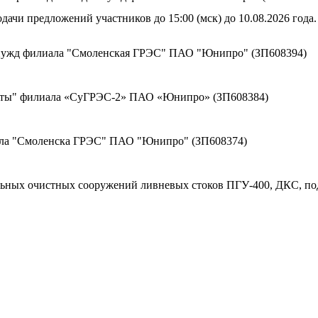
дачи предложений участников до 15:00 (мск) до 10.08.2026 года.
 нужд филиала "Смоленская ГРЭС" ПАО "Юнипро" (ЗП608394)
щиты" филиала «СуГРЭС-2» ПАО «Юнипро» (ЗП608384)
ала "Смоленска ГРЭС" ПАО "Юнипро" (ЗП608374)
льных очистных сооружений ливневых стоков ПГУ-400, ДКС, по