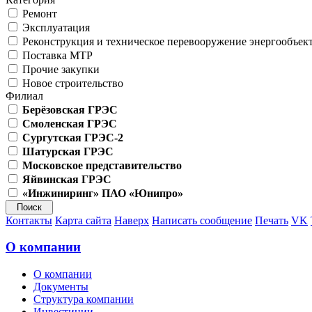
Ремонт
Эксплуатация
Реконструкция и техническое перевооружение энергообъек
Поставка МТР
Прочие закупки
Новое строительство
Филиал
Берёзовская ГРЭС
Смоленская ГРЭС
Сургутская ГРЭС-2
Шатурская ГРЭС
Московское представительство
Яйвинская ГРЭС
«Инжиниринг» ПАО «Юнипро»
Контакты
Карта сайта
Наверх
Написать сообщение
Печать
VK
О компании
О компании
Документы
Структура компании
Инвестиции