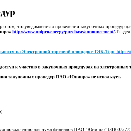
едур
 о том, что уведомления о проведении закупочных процедур 
ипро»
http://www.unipro.energy/purchase/announcement/
.
Раздел
щаются на
Электронной торговой площадке ТЭК-Торг
https:/
оступ к участию в закупочных процедурах на электронных 
дения закупочных процедур ПАО «Юнипро»
не использует.
5)
у сопровождению для нужд филиалов ПАО "Юнипро" (ЗП6072775