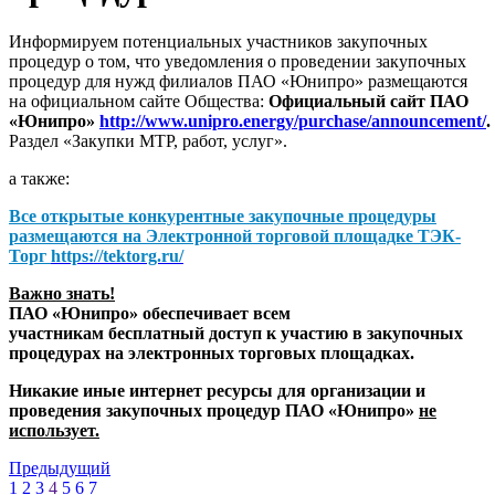
Информируем потенциальных участников закупочных
процедур о том, что уведомления о проведении закупочных
процедур для нужд филиалов ПАО «Юнипро» размещаются
на официальном сайте Общества:
Официальный сайт ПАО
«Юнипро»
http://www.unipro.energy/purchase/announcement/
.
Раздел «Закупки МТР, работ, услуг».
а также:
Все открытые конкурентные закупочные процедуры
размещаются на
Электронной торговой площадке ТЭК-
Торг
https://tektorg.ru/
Важно знать!
ПАО «Юнипро» обеспечивает всем
участникам бесплатный доступ к участию в закупочных
процедурах на электронных торговых площадках.
Никакие иные интернет ресурсы для организации и
проведения закупочных процедур ПАО «Юнипро»
не
использует.
Предыдущий
1
2
3
4
5
6
7