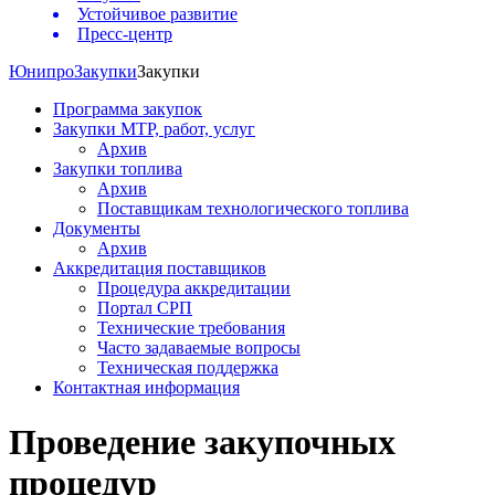
Устойчивое развитие
Пресс-центр
Юнипро
Закупки
Закупки
Программа закупок
Закупки МТР, работ, услуг
Архив
Закупки топлива
Архив
Поставщикам технологического топлива
Документы
Архив
Аккредитация поставщиков
Процедура аккредитации
Портал СРП
Технические требования
Часто задаваемые вопросы
Техническая поддержка
Контактная информация
Проведение закупочных
процедур