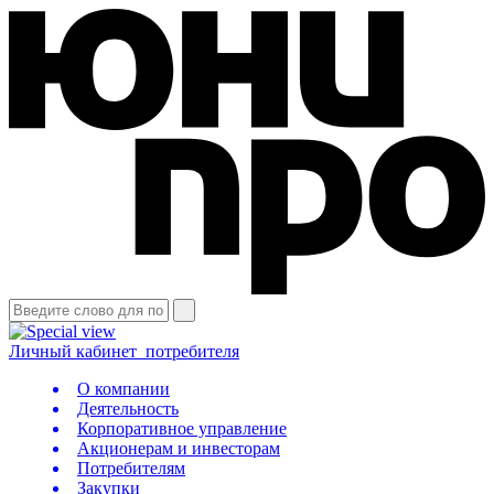
Личный кабинет
потребителя
О компании
Деятельность
Корпоративное управление
Акционерам и инвесторам
Потребителям
Закупки