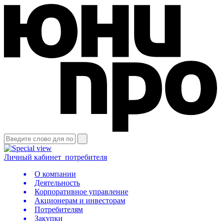
Личный кабинет
потребителя
О компании
Деятельность
Корпоративное управление
Акционерам и инвесторам
Потребителям
Закупки