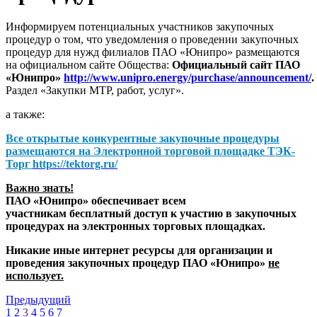
Информируем потенциальных участников закупочных
процедур о том, что уведомления о проведении закупочных
процедур для нужд филиалов ПАО «Юнипро» размещаются
на официальном сайте Общества:
Официальный сайт ПАО
«Юнипро»
http://www.unipro.energy/purchase/announcement/
.
Раздел «Закупки МТР, работ, услуг».
а также:
Все открытые конкурентные закупочные процедуры
размещаются на
Электронной торговой площадке ТЭК-
Торг
https://tektorg.ru/
Важно знать!
ПАО «Юнипро» обеспечивает всем
участникам бесплатный доступ к участию в закупочных
процедурах на электронных торговых площадках.
Никакие иные интернет ресурсы для организации и
проведения закупочных процедур ПАО «Юнипро»
не
использует.
Предыдущий
1
2
3
4
5
6
7