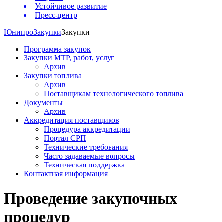
Устойчивое развитие
Пресс-центр
Юнипро
Закупки
Закупки
Программа закупок
Закупки МТР, работ, услуг
Архив
Закупки топлива
Архив
Поставщикам технологического топлива
Документы
Архив
Аккредитация поставщиков
Процедура аккредитации
Портал СРП
Технические требования
Часто задаваемые вопросы
Техническая поддержка
Контактная информация
Проведение закупочных
процедур