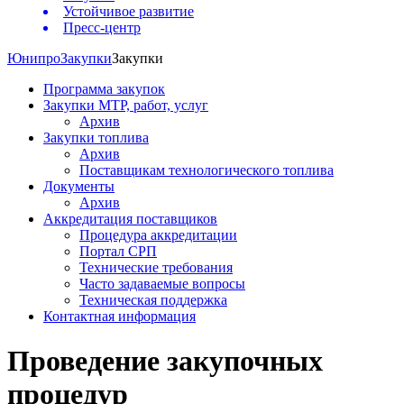
Устойчивое развитие
Пресс-центр
Юнипро
Закупки
Закупки
Программа закупок
Закупки МТР, работ, услуг
Архив
Закупки топлива
Архив
Поставщикам технологического топлива
Документы
Архив
Аккредитация поставщиков
Процедура аккредитации
Портал СРП
Технические требования
Часто задаваемые вопросы
Техническая поддержка
Контактная информация
Проведение закупочных
процедур