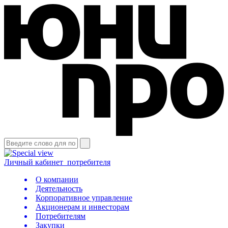
Личный кабинет
потребителя
О компании
Деятельность
Корпоративное управление
Акционерам и инвесторам
Потребителям
Закупки