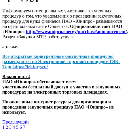
Информируем потенциальных участников закупочных
процедур о том, что уведомления о проведении закупочных
процедур для нужд филиалов ПАО «Юнипро» размещаются
на официальном сайте Общества:
Официальный сайт ПАО
«Юнипро»
http://www.unipro.energy/purchase/announcement/
.
Раздел «Закупки МТР, работ, услуг».
а также:
Все открытые конкурентные закупочные процедуры
размещаются на
Электронной торговой площадке ТЭК-
Торг
https://tektorg.ru/
Важно знать!
ПАО «Юнипро» обеспечивает всем
участникам бесплатный доступ к участию в закупочных
процедурах на электронных торговых площадках.
Никакие иные интернет ресурсы для организации и
проведения закупочных процедур ПАО «Юнипро»
не
использует.
Предыдущий
1
2
3
4
5
6
7