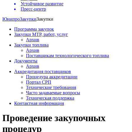
Устойчивое развитие
Пресс-центр
Юнипро
Закупки
Закупки
Программа закупок
Закупки МТР, работ, услуг
Архив
Закупки топлива
Архив
Поставщикам технологического топлива
Документы
Архив
Аккредитация поставщиков
Процедура аккредитации
Портал СРП
Технические требования
Часто задаваемые вопросы
Техническая поддержка
Контактная информация
Проведение закупочных
процедур