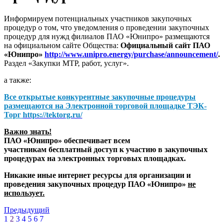
Информируем потенциальных участников закупочных
процедур о том, что уведомления о проведении закупочных
процедур для нужд филиалов ПАО «Юнипро» размещаются
на официальном сайте Общества:
Официальный сайт ПАО
«Юнипро»
http://www.unipro.energy/purchase/announcement/
.
Раздел «Закупки МТР, работ, услуг».
а также:
Все открытые конкурентные закупочные процедуры
размещаются на
Электронной торговой площадке ТЭК-
Торг
https://tektorg.ru/
Важно знать!
ПАО «Юнипро» обеспечивает всем
участникам бесплатный доступ к участию в закупочных
процедурах на электронных торговых площадках.
Никакие иные интернет ресурсы для организации и
проведения закупочных процедур ПАО «Юнипро»
не
использует.
Предыдущий
1
2
3
4
5
6
7