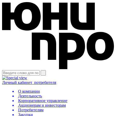
Личный кабинет
потребителя
О компании
Деятельность
Корпоративное управление
Акционерам и инвесторам
Потребителям
Закупки