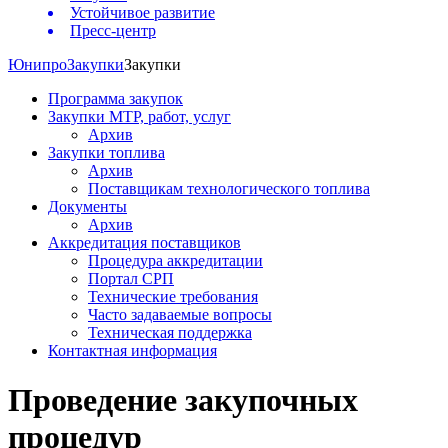
Устойчивое развитие
Пресс-центр
Юнипро
Закупки
Закупки
Программа закупок
Закупки МТР, работ, услуг
Архив
Закупки топлива
Архив
Поставщикам технологического топлива
Документы
Архив
Аккредитация поставщиков
Процедура аккредитации
Портал СРП
Технические требования
Часто задаваемые вопросы
Техническая поддержка
Контактная информация
Проведение закупочных
процедур