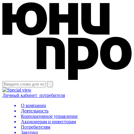
Личный кабинет
потребителя
О компании
Деятельность
Корпоративное управление
Акционерам и инвесторам
Потребителям
Закупки