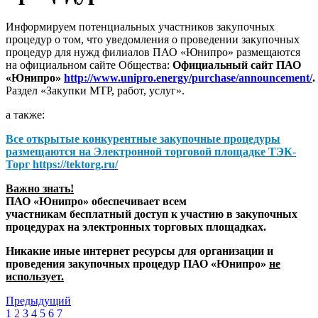
Информируем потенциальных участников закупочных
процедур о том, что уведомления о проведении закупочных
процедур для нужд филиалов ПАО «Юнипро» размещаются
на официальном сайте Общества:
Официальный сайт ПАО
«Юнипро»
http://www.unipro.energy/purchase/announcement/
.
Раздел «Закупки МТР, работ, услуг».
а также:
Все открытые конкурентные закупочные процедуры
размещаются на
Электронной торговой площадке ТЭК-
Торг
https://tektorg.ru/
Важно знать!
ПАО «Юнипро» обеспечивает всем
участникам бесплатный доступ к участию в закупочных
процедурах на электронных торговых площадках.
Никакие иные интернет ресурсы для организации и
проведения закупочных процедур ПАО «Юнипро»
не
использует.
Предыдущий
1
2
3
4
5
6
7