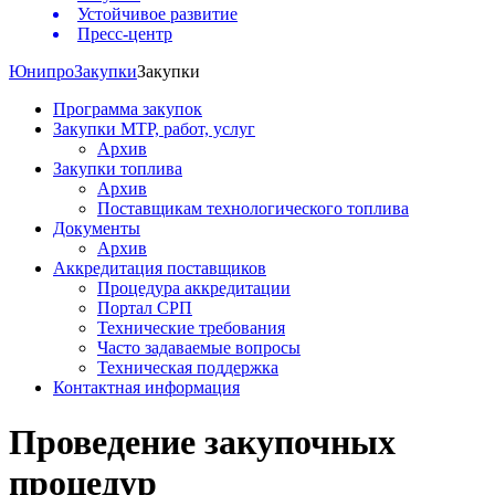
Устойчивое развитие
Пресс-центр
Юнипро
Закупки
Закупки
Программа закупок
Закупки МТР, работ, услуг
Архив
Закупки топлива
Архив
Поставщикам технологического топлива
Документы
Архив
Аккредитация поставщиков
Процедура аккредитации
Портал СРП
Технические требования
Часто задаваемые вопросы
Техническая поддержка
Контактная информация
Проведение закупочных
процедур