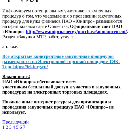
Информируем потенциальных участников закупочных
процедур о том, что уведомления о проведении закупочных
процедур для нужд филиалов ПАО «Юнипро» размещаются
на официальном сайте Общества:
Официальный сайт ПАО
«Юнипро»
http://www.unipro.energy/purchase/announcement/
.
Раздел «Закупки МТР, работ, услуг».
а также:
Все открытые конкурентные закупочные процедуры
размещаются на
Электронной торговой площадке ТЭК-
Торг
https://tektorg.ru/
Важно знать!
ПАО «Юнипро» обеспечивает всем
участникам бесплатный доступ к участию в закупочных
процедурах на электронных торговых площадках.
Никакие иные интернет ресурсы для организации и
проведения закупочных процедур ПАО «Юнипро»
не
использует.
Предыдущий
1
2
3
4
5
6
7