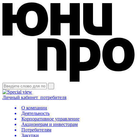
Личный кабинет
потребителя
О компании
Деятельность
Корпоративное управление
Акционерам и инвесторам
Потребителям
Закупки