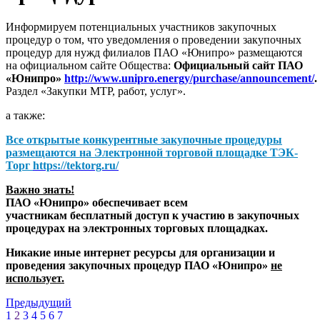
Информируем потенциальных участников закупочных
процедур о том, что уведомления о проведении закупочных
процедур для нужд филиалов ПАО «Юнипро» размещаются
на официальном сайте Общества:
Официальный сайт ПАО
«Юнипро»
http://www.unipro.energy/purchase/announcement/
.
Раздел «Закупки МТР, работ, услуг».
а также:
Все открытые конкурентные закупочные процедуры
размещаются на
Электронной торговой площадке ТЭК-
Торг
https://tektorg.ru/
Важно знать!
ПАО «Юнипро» обеспечивает всем
участникам бесплатный доступ к участию в закупочных
процедурах на электронных торговых площадках.
Никакие иные интернет ресурсы для организации и
проведения закупочных процедур ПАО «Юнипро»
не
использует.
Предыдущий
1
2
3
4
5
6
7