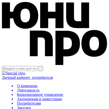
Личный кабинет
потребителя
О компании
Деятельность
Корпоративное управление
Акционерам и инвесторам
Потребителям
Закупки