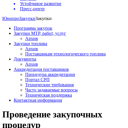
Устойчивое развитие
Пресс-центр
Юнипро
Закупки
Закупки
Программа закупок
Закупки МТР, работ, услуг
Архив
Закупки топлива
Архив
Поставщикам технологического топлива
Документы
Архив
Аккредитация поставщиков
Процедура аккредитации
Портал СРП
Технические требования
Часто задаваемые вопросы
Техническая поддержка
Контактная информация
Проведение закупочных
процедур