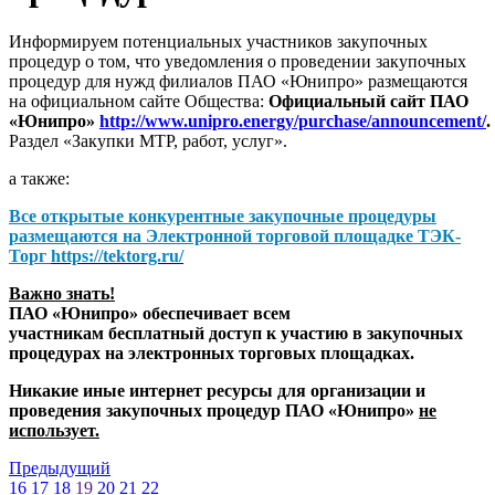
Информируем потенциальных участников закупочных
процедур о том, что уведомления о проведении закупочных
процедур для нужд филиалов ПАО «Юнипро» размещаются
на официальном сайте Общества:
Официальный сайт ПАО
«Юнипро»
http://www.unipro.energy/purchase/announcement/
.
Раздел «Закупки МТР, работ, услуг».
а также:
Все открытые конкурентные закупочные процедуры
размещаются на
Электронной торговой площадке ТЭК-
Торг
https://tektorg.ru/
Важно знать!
ПАО «Юнипро» обеспечивает всем
участникам бесплатный доступ к участию в закупочных
процедурах на электронных торговых площадках.
Никакие иные интернет ресурсы для организации и
проведения закупочных процедур ПАО «Юнипро»
не
использует.
Предыдущий
16
17
18
19
20
21
22