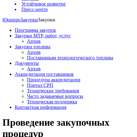
Устойчивое развитие
Пресс-центр
Юнипро
Закупки
Закупки
Программа закупок
Закупки МТР, работ, услуг
Архив
Закупки топлива
Архив
Поставщикам технологического топлива
Документы
Архив
Аккредитация поставщиков
Процедура аккредитации
Портал СРП
Технические требования
Часто задаваемые вопросы
Техническая поддержка
Контактная информация
Проведение закупочных
процедур