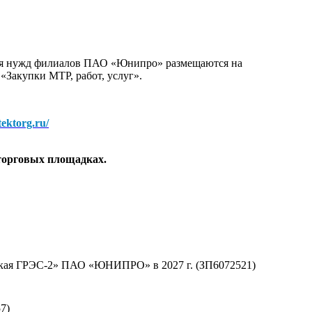
для нужд филиалов ПАО «Юнипро» размещаются на
 «Закупки МТР, работ, услуг».
/tektorg.ru/
торговых площадках.
тская ГРЭС-2» ПАО «ЮНИПРО» в 2027 г. (ЗП6072521)
7)