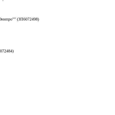
Юнипро"" (ЗП6072498)
072484)