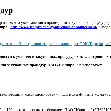
едур
 о том, что уведомления о проведении закупочных процедур 
ипро»
http://www.unipro.energy/purchase/announcement/
.
Раздел
щаются на
Электронной торговой площадке ТЭК-Торг
https:/
оступ к участию в закупочных процедурах на электронных 
дения закупочных процедур ПАО «Юнипро»
не использует.
м вентиляции и кондиционирования» для нужд филиала «Сургу
а Titan130 по техническим требованиям ПАО "Юнипро" (ЗП607105