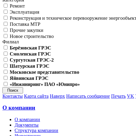
Ремонт
Эксплуатация
Реконструкция и техническое перевооружение энергообъек
Поставка МТР
Прочие закупки
Новое строительство
Филиал
Берёзовская ГРЭС
Смоленская ГРЭС
Сургутская ГРЭС-2
Шатурская ГРЭС
Московское представительство
Яйвинская ГРЭС
«Инжиниринг» ПАО «Юнипро»
Контакты
Карта сайта
Наверх
Написать сообщение
Печать
VK
О компании
О компании
Документы
Структура компании
Инвестиции