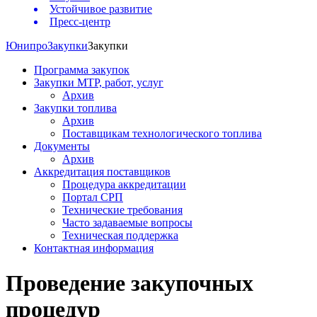
Устойчивое развитие
Пресс-центр
Юнипро
Закупки
Закупки
Программа закупок
Закупки МТР, работ, услуг
Архив
Закупки топлива
Архив
Поставщикам технологического топлива
Документы
Архив
Аккредитация поставщиков
Процедура аккредитации
Портал СРП
Технические требования
Часто задаваемые вопросы
Техническая поддержка
Контактная информация
Проведение закупочных
процедур