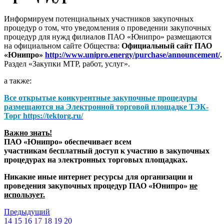
Информируем потенциальных участников закупочных
процедур о том, что уведомления о проведении закупочных
процедур для нужд филиалов ПАО «Юнипро» размещаются
на официальном сайте Общества:
Официальный сайт ПАО
«Юнипро»
http://www.unipro.energy/purchase/announcement/
.
Раздел «Закупки МТР, работ, услуг».
а также:
Все открытые конкурентные закупочные процедуры
размещаются на
Электронной торговой площадке ТЭК-
Торг
https://tektorg.ru/
Важно знать!
ПАО «Юнипро» обеспечивает всем
участникам бесплатный доступ к участию в закупочных
процедурах на электронных торговых площадках.
Никакие иные интернет ресурсы для организации и
проведения закупочных процедур ПАО «Юнипро»
не
использует.
Предыдущий
14
15
16
17
18
19
20