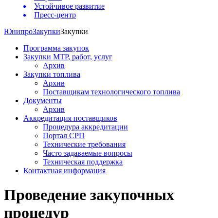
Устойчивое развитие
Пресс-центр
Юнипро
Закупки
Закупки
Программа закупок
Закупки МТР, работ, услуг
Архив
Закупки топлива
Архив
Поставщикам технологического топлива
Документы
Архив
Аккредитация поставщиков
Процедура аккредитации
Портал СРП
Технические требования
Часто задаваемые вопросы
Техническая поддержка
Контактная информация
Проведение закупочных
процедур