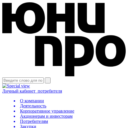
Личный кабинет
потребителя
О компании
Деятельность
Корпоративное управление
Акционерам и инвесторам
Потребителям
Закупки