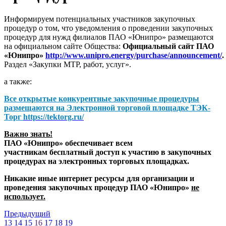
Информируем потенциальных участников закупочных
процедур о том, что уведомления о проведении закупочных
процедур для нужд филиалов ПАО «Юнипро» размещаются
на официальном сайте Общества:
Официальный сайт ПАО
«Юнипро»
http://www.unipro.energy/purchase/announcement/
.
Раздел «Закупки МТР, работ, услуг».
а также:
Все открытые конкурентные закупочные процедуры
размещаются на
Электронной торговой площадке ТЭК-
Торг
https://tektorg.ru/
Важно знать!
ПАО «Юнипро» обеспечивает всем
участникам бесплатный доступ к участию в закупочных
процедурах на электронных торговых площадках.
Никакие иные интернет ресурсы для организации и
проведения закупочных процедур ПАО «Юнипро»
не
использует.
Предыдущий
13
14
15
16
17
18
19