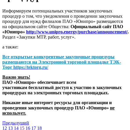
Информируем потенциальных участников закупочных
процедур о том, что уведомления о проведении закупочных
процедур для нужд филиалов ПАО «Юнипро» размещаются
на официальном сайте Общества:
Официальный сайт ПАО
«Юнипро»
http://www.unipro.energy/purchase/announcement/
.
Раздел «Закупки МТР, работ, услуг».
а также:
Все открытые конкурентные закупочные процедуры
размещаются на
Электронной торговой площадке ТЭК-
Торг
https://tektorg.ru/
Важно знать!
ПАО «Юнипро» обеспечивает всем
участникам бесплатный доступ к участию в закупочных
процедурах на электронных торговых площадках.
Никакие иные интернет ресурсы для организации и
проведения закупочных процедур ПАО «Юнипро»
не
использует.
Предыдущий
12
13
14
15
16
17
18