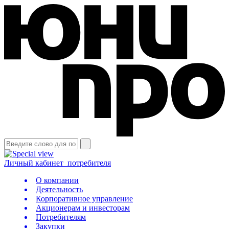
Личный кабинет
потребителя
О компании
Деятельность
Корпоративное управление
Акционерам и инвесторам
Потребителям
Закупки