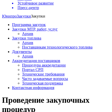
Устойчивое развитие
Пресс-центр
Юнипро
Закупки
Закупки
Программа закупок
Закупки МТР, работ, услуг
Архив
Закупки топлива
Архив
Поставщикам технологического топлива
Документы
Архив
Аккредитация поставщиков
Процедура аккредитации
Портал СРП
Технические требования
Часто задаваемые вопросы
Техническая поддержка
Контактная информация
Проведение закупочных
процедур