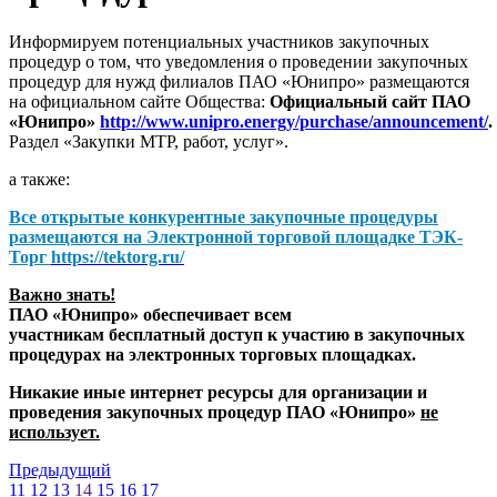
Информируем потенциальных участников закупочных
процедур о том, что уведомления о проведении закупочных
процедур для нужд филиалов ПАО «Юнипро» размещаются
на официальном сайте Общества:
Официальный сайт ПАО
«Юнипро»
http://www.unipro.energy/purchase/announcement/
.
Раздел «Закупки МТР, работ, услуг».
а также:
Все открытые конкурентные закупочные процедуры
размещаются на
Электронной торговой площадке ТЭК-
Торг
https://tektorg.ru/
Важно знать!
ПАО «Юнипро» обеспечивает всем
участникам бесплатный доступ к участию в закупочных
процедурах на электронных торговых площадках.
Никакие иные интернет ресурсы для организации и
проведения закупочных процедур ПАО «Юнипро»
не
использует.
Предыдущий
11
12
13
14
15
16
17