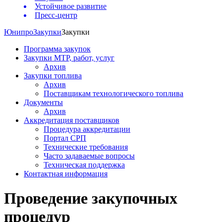
Устойчивое развитие
Пресс-центр
Юнипро
Закупки
Закупки
Программа закупок
Закупки МТР, работ, услуг
Архив
Закупки топлива
Архив
Поставщикам технологического топлива
Документы
Архив
Аккредитация поставщиков
Процедура аккредитации
Портал СРП
Технические требования
Часто задаваемые вопросы
Техническая поддержка
Контактная информация
Проведение закупочных
процедур