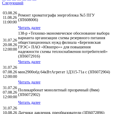
Следующий
03.08.26
Ремонт хроматографа энергоблока №5 ПГУ
11.08.26
(ЗП608006)
11:00:00
Читать далее
138-р «Технико-экономическое обоснование выбора
варианта организации схемы резервного питания
31.07.26
общестанционных нужд филиала «Березовская
20.08.26
ГРЭС» ПАО «Юнипро»» для повышения
12:00:00
надежности схемы теплоснабжения потребителей»
(ЗП6072916)
Читать далее
31.07.26
07.08.26
мин2900обд 64кВтАгрегат 1Д315-71а с (ЗП6072904)
12:00:00
Читать далее
31.07.26
Поликарбонат монолитный прозрачный (8мм)
07.08.26
(ЗП6072902)
12:00:00
Читать далее
31.07.26
10.08.26
Датчики давления, преобразователи (ЗП6072896)