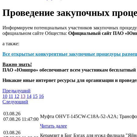
Проведение закупочных проц
Информируем потенциальных участников закупочных процедур
официальном сайте Общества:
Официальный сайт ПАО «Юн
а также:
Все открытые конкурентные закупочные процедуры разме
Важно знать!
ПАО «Юнипро» обеспечивает всем участникам бесплатный д
Никакие иные интернет ресурсы для организации и прове
Предыдущий
10
11
12
13
14
15
16
Следующий
03.08.26
Муфта OHVT-145CW-C18A-52-A2A; Трансфор
07.08.26 11:47:00
Читать далее
03.08.26
Керамзит в Биг Бэгах для нужд филиала "Яй