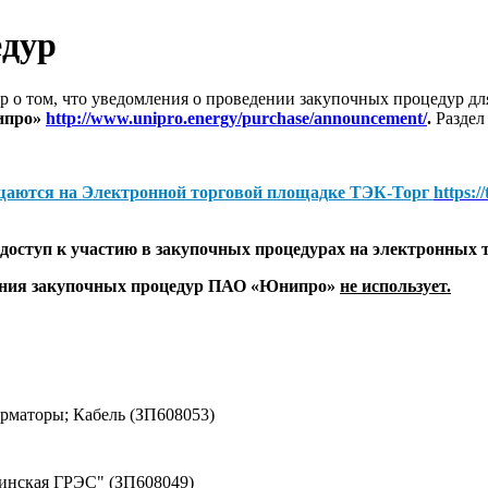
едур
 о том, что уведомления о проведении закупочных процедур 
ипро»
http://www.unipro.energy/purchase/announcement/
.
Раздел
щаются на
Электронной торговой площадке ТЭК-Торг
https:/
оступ к участию в закупочных процедурах на электронных 
дения закупочных процедур ПАО «Юнипро»
не использует.
маторы; Кабель (ЗП608053)
винская ГРЭС" (ЗП608049)