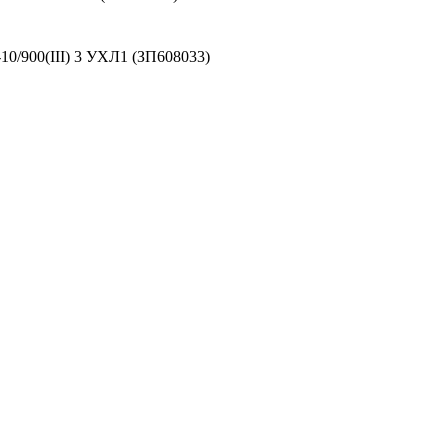
0/900(III) 3 УХЛ1 (ЗП608033)