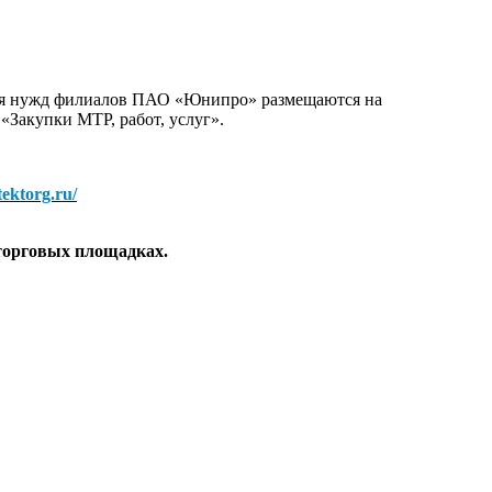
для нужд филиалов ПАО «Юнипро» размещаются на
 «Закупки МТР, работ, услуг».
/tektorg.ru/
торговых площадках.