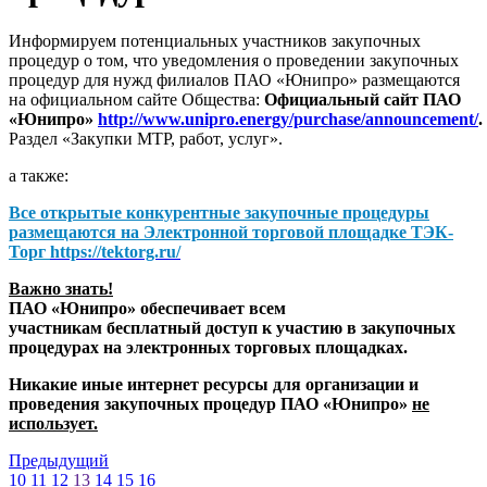
Информируем потенциальных участников закупочных
процедур о том, что уведомления о проведении закупочных
процедур для нужд филиалов ПАО «Юнипро» размещаются
на официальном сайте Общества:
Официальный сайт ПАО
«Юнипро»
http://www.unipro.energy/purchase/announcement/
.
Раздел «Закупки МТР, работ, услуг».
а также:
Все открытые конкурентные закупочные процедуры
размещаются на
Электронной торговой площадке ТЭК-
Торг
https://tektorg.ru/
Важно знать!
ПАО «Юнипро» обеспечивает всем
участникам бесплатный доступ к участию в закупочных
процедурах на электронных торговых площадках.
Никакие иные интернет ресурсы для организации и
проведения закупочных процедур ПАО «Юнипро»
не
использует.
Предыдущий
10
11
12
13
14
15
16