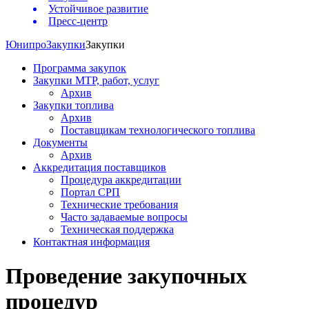
Устойчивое развитие
Пресс-центр
Юнипро
Закупки
Закупки
Программа закупок
Закупки МТР, работ, услуг
Архив
Закупки топлива
Архив
Поставщикам технологического топлива
Документы
Архив
Аккредитация поставщиков
Процедура аккредитации
Портал СРП
Технические требования
Часто задаваемые вопросы
Техническая поддержка
Контактная информация
Проведение закупочных
процедур