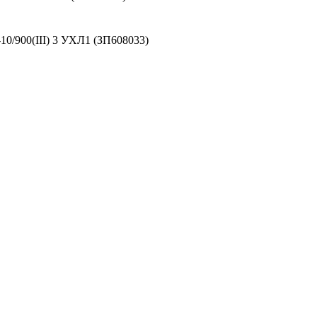
0/900(III) 3 УХЛ1 (ЗП608033)