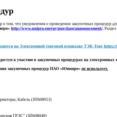
едур
 о том, что уведомления о проведении закупочных процедур 
ипро»
http://www.unipro.energy/purchase/announcement/
.
Раздел
щаются на
Электронной торговой площадке ТЭК-Торг
https:/
оступ к участию в закупочных процедурах на электронных 
дения закупочных процедур ПАО «Юнипро»
не использует.
маторы; Кабель (ЗП608053)
винская ГРЭС" (ЗП608049)