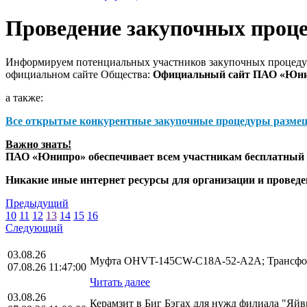
Проведение закупочных проц
Информируем потенциальных участников закупочных процедур
официальном сайте Общества:
Официальный сайт ПАО «Юн
а также:
Все открытые конкурентные закупочные процедуры разме
Важно знать!
ПАО «Юнипро» обеспечивает всем участникам бесплатный д
Никакие иные интернет ресурсы для организации и прове
Предыдущий
10
11
12
13
14
15
16
Следующий
03.08.26
Муфта OHVT-145CW-C18A-52-A2A; Трансфор
07.08.26 11:47:00
Читать далее
03.08.26
Керамзит в Биг Бэгах для нужд филиала "Яй