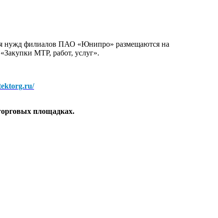
для нужд филиалов ПАО «Юнипро» размещаются на
 «Закупки МТР, работ, услуг».
/tektorg.ru/
торговых площадках.