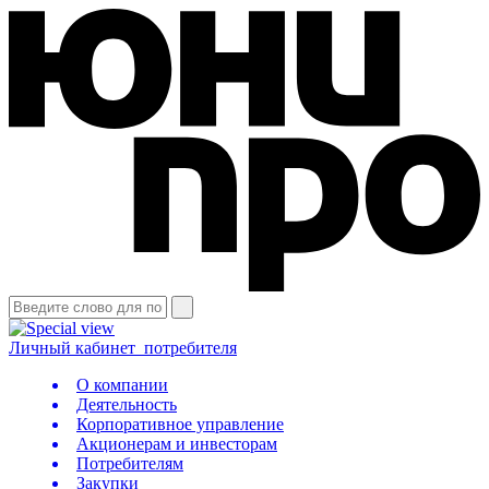
Личный кабинет
потребителя
О компании
Деятельность
Корпоративное управление
Акционерам и инвесторам
Потребителям
Закупки