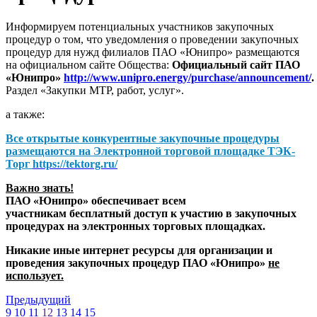
Информируем потенциальных участников закупочных
процедур о том, что уведомления о проведении закупочных
процедур для нужд филиалов ПАО «Юнипро» размещаются
на официальном сайте Общества:
Официальный сайт ПАО
«Юнипро»
http://www.unipro.energy/purchase/announcement/
.
Раздел «Закупки МТР, работ, услуг».
а также:
Все открытые конкурентные закупочные процедуры
размещаются на
Электронной торговой площадке ТЭК-
Торг
https://tektorg.ru/
Важно знать!
ПАО «Юнипро» обеспечивает всем
участникам бесплатный доступ к участию в закупочных
процедурах на электронных торговых площадках.
Никакие иные интернет ресурсы для организации и
проведения закупочных процедур ПАО «Юнипро»
не
использует.
Предыдущий
9
10
11
12
13
14
15