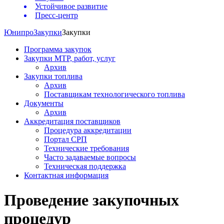
Устойчивое развитие
Пресс-центр
Юнипро
Закупки
Закупки
Программа закупок
Закупки МТР, работ, услуг
Архив
Закупки топлива
Архив
Поставщикам технологического топлива
Документы
Архив
Аккредитация поставщиков
Процедура аккредитации
Портал СРП
Технические требования
Часто задаваемые вопросы
Техническая поддержка
Контактная информация
Проведение закупочных
процедур