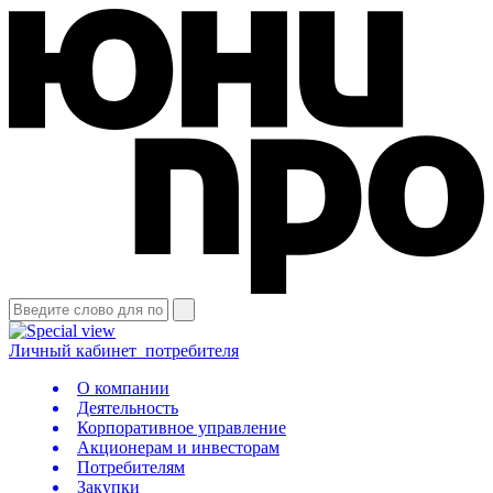
Личный кабинет
потребителя
О компании
Деятельность
Корпоративное управление
Акционерам и инвесторам
Потребителям
Закупки