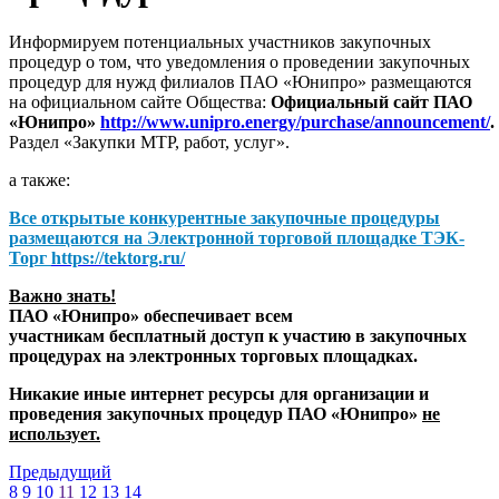
Информируем потенциальных участников закупочных
процедур о том, что уведомления о проведении закупочных
процедур для нужд филиалов ПАО «Юнипро» размещаются
на официальном сайте Общества:
Официальный сайт ПАО
«Юнипро»
http://www.unipro.energy/purchase/announcement/
.
Раздел «Закупки МТР, работ, услуг».
а также:
Все открытые конкурентные закупочные процедуры
размещаются на
Электронной торговой площадке ТЭК-
Торг
https://tektorg.ru/
Важно знать!
ПАО «Юнипро» обеспечивает всем
участникам бесплатный доступ к участию в закупочных
процедурах на электронных торговых площадках.
Никакие иные интернет ресурсы для организации и
проведения закупочных процедур ПАО «Юнипро»
не
использует.
Предыдущий
8
9
10
11
12
13
14