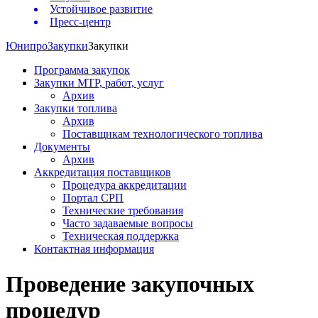
Устойчивое развитие
Пресс-центр
Юнипро
Закупки
Закупки
Программа закупок
Закупки МТР, работ, услуг
Архив
Закупки топлива
Архив
Поставщикам технологического топлива
Документы
Архив
Аккредитация поставщиков
Процедура аккредитации
Портал СРП
Технические требования
Часто задаваемые вопросы
Техническая поддержка
Контактная информация
Проведение закупочных
процедур