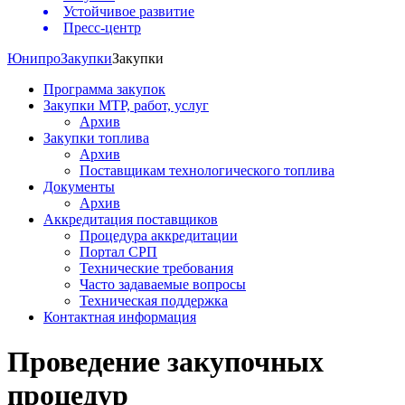
Устойчивое развитие
Пресс-центр
Юнипро
Закупки
Закупки
Программа закупок
Закупки МТР, работ, услуг
Архив
Закупки топлива
Архив
Поставщикам технологического топлива
Документы
Архив
Аккредитация поставщиков
Процедура аккредитации
Портал СРП
Технические требования
Часто задаваемые вопросы
Техническая поддержка
Контактная информация
Проведение закупочных
процедур