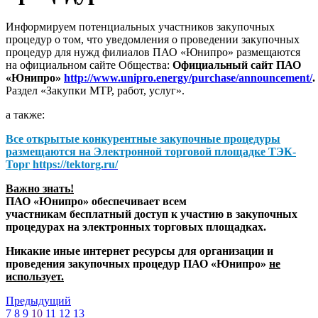
Информируем потенциальных участников закупочных
процедур о том, что уведомления о проведении закупочных
процедур для нужд филиалов ПАО «Юнипро» размещаются
на официальном сайте Общества:
Официальный сайт ПАО
«Юнипро»
http://www.unipro.energy/purchase/announcement/
.
Раздел «Закупки МТР, работ, услуг».
а также:
Все открытые конкурентные закупочные процедуры
размещаются на
Электронной торговой площадке ТЭК-
Торг
https://tektorg.ru/
Важно знать!
ПАО «Юнипро» обеспечивает всем
участникам бесплатный доступ к участию в закупочных
процедурах на электронных торговых площадках.
Никакие иные интернет ресурсы для организации и
проведения закупочных процедур ПАО «Юнипро»
не
использует.
Предыдущий
7
8
9
10
11
12
13