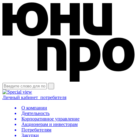
Личный кабинет
потребителя
О компании
Деятельность
Корпоративное управление
Акционерам и инвесторам
Потребителям
Закупки