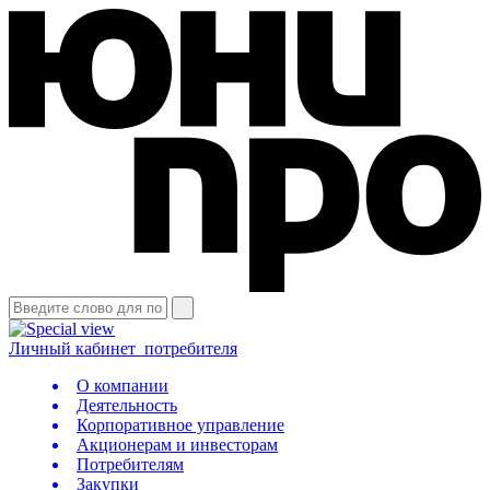
Личный кабинет
потребителя
О компании
Деятельность
Корпоративное управление
Акционерам и инвесторам
Потребителям
Закупки