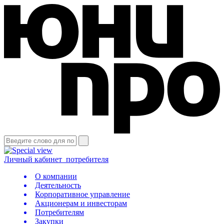
Личный кабинет
потребителя
О компании
Деятельность
Корпоративное управление
Акционерам и инвесторам
Потребителям
Закупки