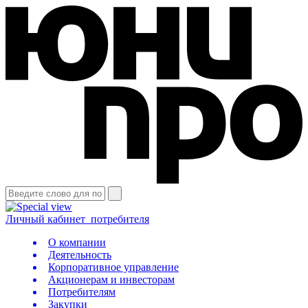
Личный кабинет
потребителя
О компании
Деятельность
Корпоративное управление
Акционерам и инвесторам
Потребителям
Закупки