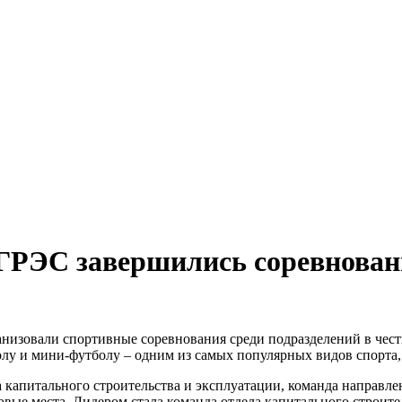
 ГРЭС завершились соревнован
изовали спортивные соревнования среди подразделений в чест
лу и мини-футболу – одним из самых популярных видов спорта, 
а капитального строительства и эксплуатации, команда направл
вые места. Лидером стала команда отдела капитального строите