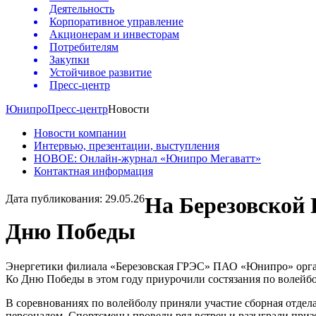
Деятельность
Корпоративное управление
Акционерам и инвесторам
Потребителям
Закупки
Устойчивое развитие
Пресс-центр
Юнипро
Пресс-центр
Новости
Новости компании
Интервью, презентации, выступления
НОВОЕ: Онлайн-журнал «Юнипро Мегаватт»
Контактная информация
Дата публикования: 29.05.26
На Березовской
Дню Победы
Энергетики филиала «Березовская ГРЭС» ПАО «Юнипро» орган
Ко Дню Победы в этом году приурочили состязания по волейбо
В соревнованиях по волейболу приняли участие сборная отдел
персоналом. Спортсмены провели ряд встреч и разыграли призо