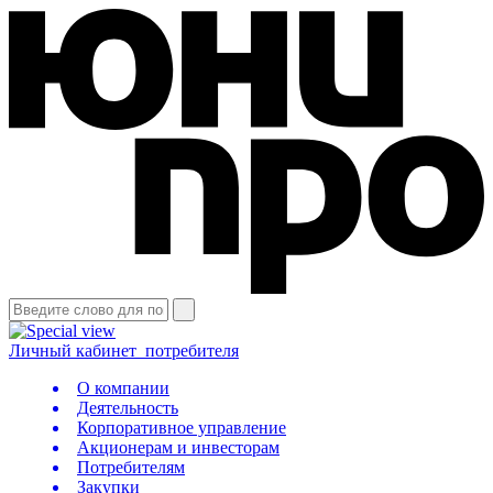
Личный кабинет
потребителя
О компании
Деятельность
Корпоративное управление
Акционерам и инвесторам
Потребителям
Закупки