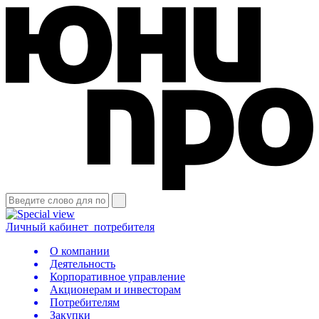
Личный кабинет
потребителя
О компании
Деятельность
Корпоративное управление
Акционерам и инвесторам
Потребителям
Закупки