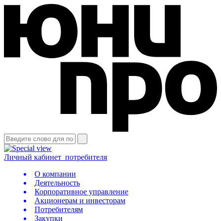
Личный кабинет
потребителя
О компании
Деятельность
Корпоративное управление
Акционерам и инвесторам
Потребителям
Закупки