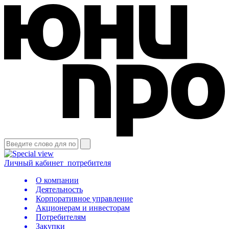
Личный кабинет
потребителя
О компании
Деятельность
Корпоративное управление
Акционерам и инвесторам
Потребителям
Закупки