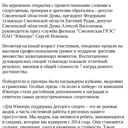
На церемонии открытия с приветственными словами к
спортсменам, тренерам и зрителям обратились - депутат
Смоленской областной Думы, президент Федерации
тхэквондо Смоленской области Евгений Рудак, депутат
Смоленской областной Думы Алексей Василенков,
руководитель пресс-службы филиала "Смоленская ГРЭС"
ПАО "Юнипро" Сергей Новиков.
Несмотря на юный возраст участников, поединки прошли на
высоком профессиональном уровне и подарили зрителям
множество захватывающих моментов. Воспитанники
духовщинских секций тхэквондо показали отличный
результат, завоевав в общей сложности 7 наград разного
достоинства.
Победители и призеры были награждены кубками, медалями
и грамотами. Особые призы «За волю к победе» от компании
Юнипро стали достойным дополнением к наградам и
отметили самых целеустремленных спортсменов.
«Для Юнипро поддержка детского спорта – это не разовая
акция, а часть системной работы в регионах нашего
присутствия. Мы видим, как меняются ребята, занимающиеся
в секциях, которые мы курируем с 2014 года. Они становятся
сильнее, увереннее, учатся уважению и стойкости. Такие