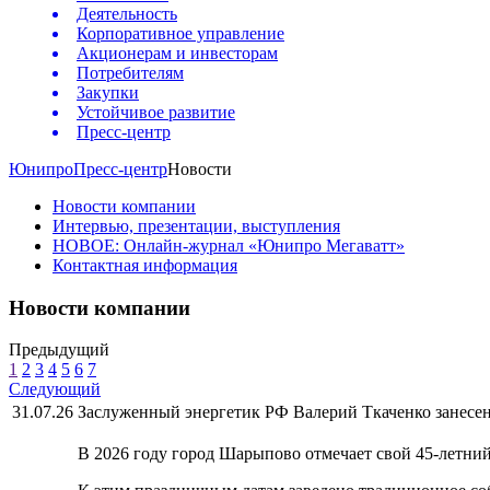
Деятельность
Корпоративное управление
Акционерам и инвесторам
Потребителям
Закупки
Устойчивое развитие
Пресс-центр
Юнипро
Пресс-центр
Новости
Новости компании
Интервью, презентации, выступления
НОВОЕ: Онлайн-журнал «Юнипро Мегаватт»
Контактная информация
Новости компании
Предыдущий
1
2
3
4
5
6
7
Следующий
31.07.26
Заслуженный энергетик РФ Валерий Ткаченко занесен
В 2026 году город Шарыпово отмечает свой 45-летни