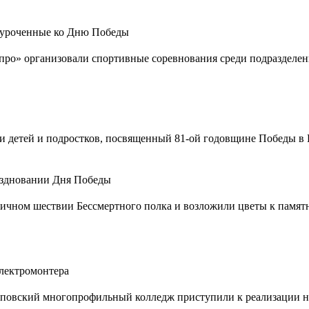
иуроченные ко Дню Победы
о» организовали спортивные соревнования среди подразделен
 детей и подростков, посвященный 81-ой годовщине Победы в 
аздновании Дня Победы
ничном шествии Бессмертного полка и возложили цветы к памят
лектромонтера
вский многопрофильный колледж приступили к реализации но