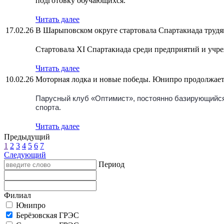
подготовку обучающихся.
Читать далее
17.02.26
В Шарыповском округе стартовала Спартакиада труд
Стартовала XI Спартакиада среди предприятий и уч
Читать далее
10.02.26
Моторная лодка и новые победы. Юнипро продолжае
Парусный клуб «Оптимист», постоянно базирующийся 
спорта.
Читать далее
Предыдущий
1
2
3
4
5
6
7
Следующий
Период
Филиал
Юнипро
Берёзовская ГРЭС