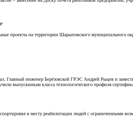
бытие – занесение на Доску почета работников предприятий, уч
ще
е проекты на территории Шарыповского муниципального округа
ал. Главный инженер Берёзовской ГРЭС Андрей Рыцев и замест
учили выпускникам класса технологического профиля сертифик
портировке к месту реабилитации людей с ограниченными возм