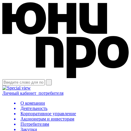
Личный кабинет
потребителя
О компании
Деятельность
Корпоративное управление
Акционерам и инвесторам
Потребителям
Закупки