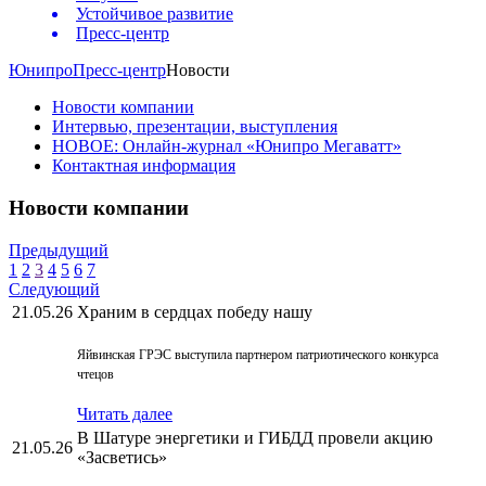
Устойчивое развитие
Пресс-центр
Юнипро
Пресс-центр
Новости
Новости компании
Интервью, презентации, выступления
НОВОЕ: Онлайн-журнал «Юнипро Мегаватт»
Контактная информация
Новости компании
Предыдущий
1
2
3
4
5
6
7
Следующий
21.05.26
Храним в сердцах победу нашу
Яйвинская ГРЭС выступила партнером патриотического конкурса
чтецов
Читать далее
В Шатуре энергетики и ГИБДД провели акцию
21.05.26
«Засветись»