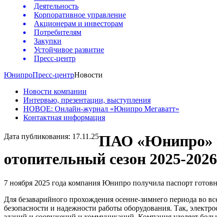
Деятельность
Корпоративное управление
Акционерам и инвесторам
Потребителям
Закупки
Устойчивое развитие
Пресс-центр
Юнипро
Пресс-центр
Новости
Новости компании
Интервью, презентации, выступления
НОВОЕ: Онлайн-журнал «Юнипро Мегаватт»
Контактная информация
Дата публикования: 17.11.25
ПАО «Юнипро» по
отопительный сезон 2025-2026 
7 ноября 2025 года компания Юнипро получила паспорт готовно
Для безаварийного прохождения осенне-зимнего периода во 
безопасности и надежности работы оборудования. Так, электр
зданий и сооружений и коммуникаций. Компания уделяет бол