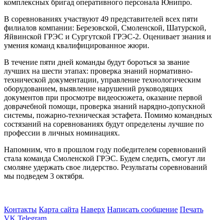
комплексных бригад оперативного персонала Юнипро.
В соревнованиях участвуют 49 представителей всех пяти
филиалов компании: Березовской, Смоленской, Шатурской,
Яйвинской ГРЭС и Сургутской ГРЭС-2. Оценивает знания и
умения команд квалифицированное жюри.
В течение пяти дней команды будут бороться за звание
лучших на шести этапах: проверка знаний нормативно-
технической документации, управление технологическим
оборудованием, выявление нарушений руководящих
документов при просмотре видеосюжета, оказание первой
доврачебной помощи, проверка знаний нарядно-допускной
системы, пожарно-техническая эстафета. Помимо командных
состязаний на соревнованиях будут определены лучшие по
профессии в личных номинациях.
Напомним, что в прошлом году победителем соревнований
стала команда Смоленской ГРЭС. Будем следить, смогут ли
смоляне удержать свое лидерство. Результаты соревнований
мы подведем 3 октября.
Контакты
Карта сайта
Наверх
Написать сообщение
Печать
VK
Telegram