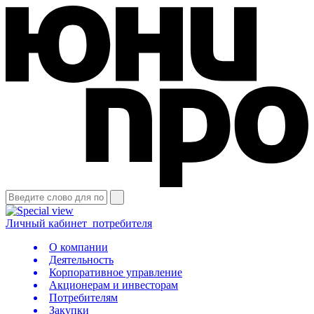
Личный кабинет
потребителя
О компании
Деятельность
Корпоративное управление
Акционерам и инвесторам
Потребителям
Закупки