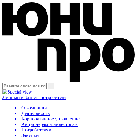
Личный кабинет
потребителя
О компании
Деятельность
Корпоративное управление
Акционерам и инвесторам
Потребителям
Закупки