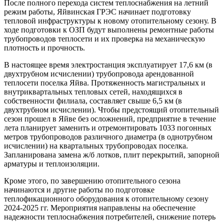
После полного перехода систем теплоснабжения на летний
режим работы, Яйвинская ГРЭС начинает подготовку
тепловой инфраструктуры к новому отопительному сезону. В
ходе подготовки к ОЗП будут выполнены ремонтные работы
трубопроводов теплосети и их проверка на механическую
плотность и прочность.
В настоящее время электростанция эксплуатирует 17,6 км (в
двухтрубном исчислении) трубопровода арендованной
теплосети поселка Яйва. Протяженность магистральных и
внутриквартальных тепловых сетей, находящихся в
собственности филиала, составляет свыше 6,5 км (в
двухтрубном исчислении). Чтобы предстоящий отопительный
сезон прошел в Яйве без осложнений, предприятие в течение
лета планирует заменить и отремонтировать 1033 погонных
метров трубопроводов различного диаметра (в однотрубном
исчислении) на квартальных трубопроводах поселка.
Запланирована замена ж/б лотков, плит перекрытий, запорной
арматуры и теплоизоляции.
Кроме этого, по завершению отопительного сезона
начинаются и другие работы по подготовке
теплофикационного оборудования к отопительному сезону
2024-2025 гг. Мероприятия направлены на обеспечение
надежности теплоснабжения потребителей, снижение потерь