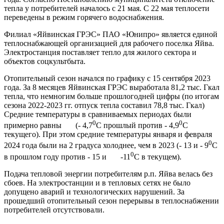
тепла у потребителей началось с 21 мая. С 22 мая теплосети
переведены в режим горячего водоснабжения.
Филиал «Яйвинская ГРЭС» ПАО «Юнипро» является единой
теплоснабжающей организацией для рабочего поселка Яйва.
Электростанция поставляет тепло для жилого сектора и
объектов соцкультбыта.
Отопительный сезон начался по графику с 15 сентября 2023
года. За 8 месяцев Яйвинская ГРЭС выработала 81,2 тыс. Гкал
тепла, что немногим больше прошлогодней цифры (по итогам
сезона 2022-2023 гг. отпуск тепла составил 78,8 тыс. Гкал)
Средние температуры в сравниваемых периодах были
0
0
примерно равны (- 4,7
С прошлый против - 4,9
С
текущего). При этом средние температуры января и февраля
0
2024 года были на 2 градуса холоднее, чем в 2023 (- 13 и - 9
С
0
в прошлом году против - 15 и -11
С в текущем).
Подача тепловой энергии потребителям р.п. Яйва велась без
сбоев. На электростанции и в тепловых сетях не было
допущено аварий и технологических нарушений. За
прошедший отопительный сезон перерывы в теплоснабжении
потребителей отсутствовали.