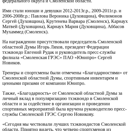
федерального округа и Смоленской области.
Ими стали юноши и девушки 2012-2013г.р., 2009-2011г.р. и
2006-2008г.р.: Павлова Вероника (Духовщина), Филимонов
Сергей (Духовщина), Крутенева Варвара (Смоленск), Карнаух
Матвей (Духовщина), Карнаух Мария (Духовщина), Аббасов
Мухаммед (Смоленск).
На награждении присутствовали председатель Смоленской
областной Думы Игорь Ляхов, президент Федерации
тхэквондо Евгений Рудак и руководитель пресс-службы
филиала «Смоленская ГРЭС» ПАО «Юнипро» Сергей
Новиков.
Тренеры и спортсмены были отмечены «Благодарностями» от
Смоленской областной Думы, спортивным инвентарем и
ценными призами от компании Юнипро.
Также, «Благодарность» от Смоленской областной Думы за
личный вклад в популяризацию тхэквондо в Смоленской
области и за содействие в организации и проведении
спортивных мероприятий была вручена руководителю пресс-
службы Смоленской ГРЭС Сергею Новикову.
«Сегодня мы чествовали лучших тхэквондистов Смоленской
области. Приятно видеть, что четверо спортсменов из