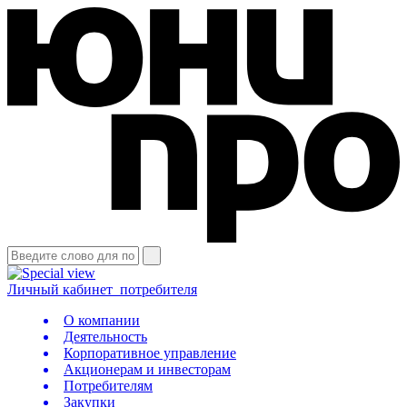
Личный кабинет
потребителя
О компании
Деятельность
Корпоративное управление
Акционерам и инвесторам
Потребителям
Закупки