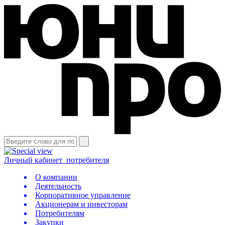
Личный кабинет
потребителя
О компании
Деятельность
Корпоративное управление
Акционерам и инвесторам
Потребителям
Закупки