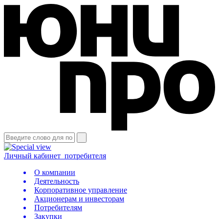
Личный кабинет
потребителя
О компании
Деятельность
Корпоративное управление
Акционерам и инвесторам
Потребителям
Закупки