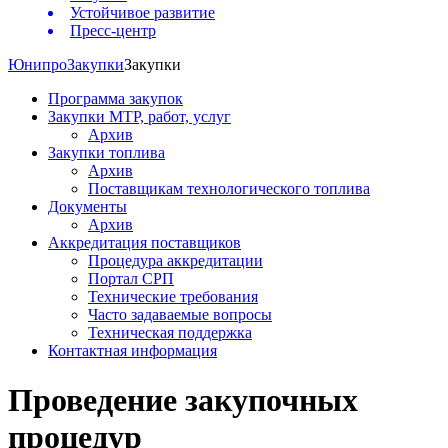
Устойчивое развитие
Пресс-центр
Юнипро
Закупки
Закупки
Программа закупок
Закупки МТР, работ, услуг
Архив
Закупки топлива
Архив
Поставщикам технологического топлива
Документы
Архив
Аккредитация поставщиков
Процедура аккредитации
Портал СРП
Технические требования
Часто задаваемые вопросы
Техническая поддержка
Контактная информация
Проведение закупочных
процедур