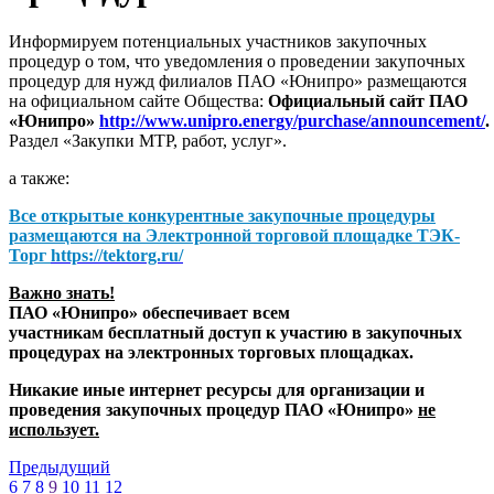
Информируем потенциальных участников закупочных
процедур о том, что уведомления о проведении закупочных
процедур для нужд филиалов ПАО «Юнипро» размещаются
на официальном сайте Общества:
Официальный сайт ПАО
«Юнипро»
http://www.unipro.energy/purchase/announcement/
.
Раздел «Закупки МТР, работ, услуг».
а также:
Все открытые конкурентные закупочные процедуры
размещаются на
Электронной торговой площадке ТЭК-
Торг
https://tektorg.ru/
Важно знать!
ПАО «Юнипро» обеспечивает всем
участникам бесплатный доступ к участию в закупочных
процедурах на электронных торговых площадках.
Никакие иные интернет ресурсы для организации и
проведения закупочных процедур ПАО «Юнипро»
не
использует.
Предыдущий
6
7
8
9
10
11
12