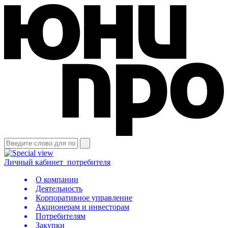
Личный кабинет
потребителя
О компании
Деятельность
Корпоративное управление
Акционерам и инвесторам
Потребителям
Закупки