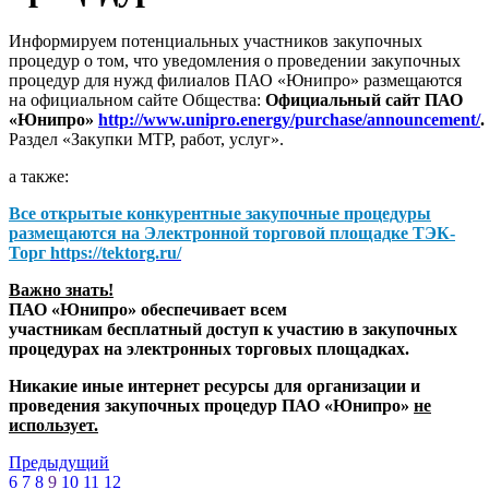
Информируем потенциальных участников закупочных
процедур о том, что уведомления о проведении закупочных
процедур для нужд филиалов ПАО «Юнипро» размещаются
на официальном сайте Общества:
Официальный сайт ПАО
«Юнипро»
http://www.unipro.energy/purchase/announcement/
.
Раздел «Закупки МТР, работ, услуг».
а также:
Все открытые конкурентные закупочные процедуры
размещаются на
Электронной торговой площадке ТЭК-
Торг
https://tektorg.ru/
Важно знать!
ПАО «Юнипро» обеспечивает всем
участникам бесплатный доступ к участию в закупочных
процедурах на электронных торговых площадках.
Никакие иные интернет ресурсы для организации и
проведения закупочных процедур ПАО «Юнипро»
не
использует.
Предыдущий
6
7
8
9
10
11
12