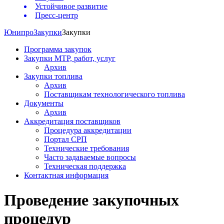
Устойчивое развитие
Пресс-центр
Юнипро
Закупки
Закупки
Программа закупок
Закупки МТР, работ, услуг
Архив
Закупки топлива
Архив
Поставщикам технологического топлива
Документы
Архив
Аккредитация поставщиков
Процедура аккредитации
Портал СРП
Технические требования
Часто задаваемые вопросы
Техническая поддержка
Контактная информация
Проведение закупочных
процедур