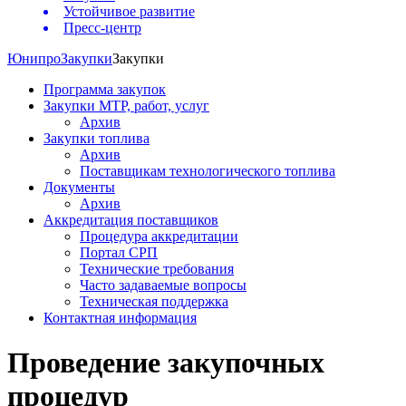
Устойчивое развитие
Пресс-центр
Юнипро
Закупки
Закупки
Программа закупок
Закупки МТР, работ, услуг
Архив
Закупки топлива
Архив
Поставщикам технологического топлива
Документы
Архив
Аккредитация поставщиков
Процедура аккредитации
Портал СРП
Технические требования
Часто задаваемые вопросы
Техническая поддержка
Контактная информация
Проведение закупочных
процедур