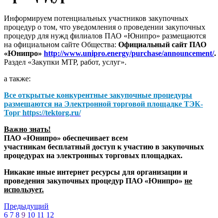
Информируем потенциальных участников закупочных
процедур о том, что уведомления о проведении закупочных
процедур для нужд филиалов ПАО «Юнипро» размещаются
на официальном сайте Общества:
Официальный сайт ПАО
«Юнипро»
http://www.unipro.energy/purchase/announcement/
.
Раздел «Закупки МТР, работ, услуг».
а также:
Все открытые конкурентные закупочные процедуры
размещаются на
Электронной торговой площадке ТЭК-
Торг
https://tektorg.ru/
Важно знать!
ПАО «Юнипро» обеспечивает всем
участникам бесплатный доступ к участию в закупочных
процедурах на электронных торговых площадках.
Никакие иные интернет ресурсы для организации и
проведения закупочных процедур ПАО «Юнипро»
не
использует.
Предыдущий
6
7
8
9
10
11
12