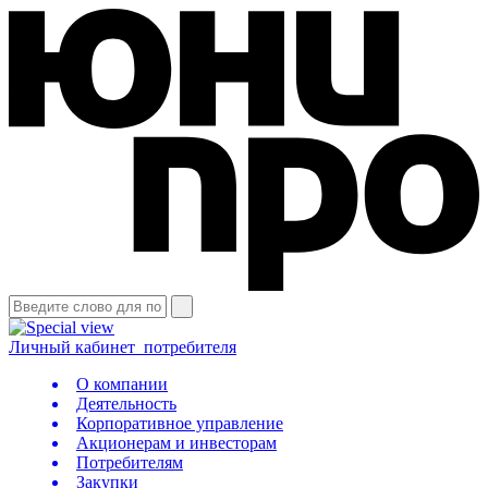
Личный кабинет
потребителя
О компании
Деятельность
Корпоративное управление
Акционерам и инвесторам
Потребителям
Закупки