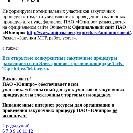
Информируем потенциальных участников закупочных
процедур о том, что уведомления о проведении закупочных
процедур для нужд филиалов ПАО «Юнипро» размещаются
на официальном сайте Общества:
Официальный сайт ПАО
«Юнипро»
http://www.unipro.energy/purchase/announcement/
.
Раздел «Закупки МТР, работ, услуг».
а также:
Все открытые конкурентные закупочные процедуры
размещаются на
Электронной торговой площадке ТЭК-
Торг
https://tektorg.ru/
Важно знать!
ПАО «Юнипро» обеспечивает всем
участникам бесплатный доступ к участию в закупочных
процедурах на электронных торговых площадках.
Никакие иные интернет ресурсы для организации и
проведения закупочных процедур ПАО «Юнипро»
не
использует.
Предыдущий
6
7
8
9
10
11
12