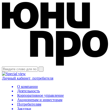
Личный кабинет
потребителя
О компании
Деятельность
Корпоративное управление
Акционерам и инвесторам
Потребителям
Закупки