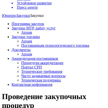
Устойчивое развитие
Пресс-центр
Юнипро
Закупки
Закупки
Программа закупок
Закупки МТР, работ, услуг
Архив
Закупки топлива
Архив
Поставщикам технологического топлива
Документы
Архив
Аккредитация поставщиков
Процедура аккредитации
Портал СРП
Технические требования
Часто задаваемые вопросы
Техническая поддержка
Контактная информация
Проведение закупочных
процедур