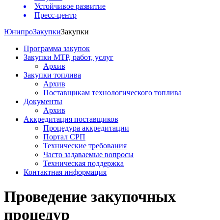
Устойчивое развитие
Пресс-центр
Юнипро
Закупки
Закупки
Программа закупок
Закупки МТР, работ, услуг
Архив
Закупки топлива
Архив
Поставщикам технологического топлива
Документы
Архив
Аккредитация поставщиков
Процедура аккредитации
Портал СРП
Технические требования
Часто задаваемые вопросы
Техническая поддержка
Контактная информация
Проведение закупочных
процедур