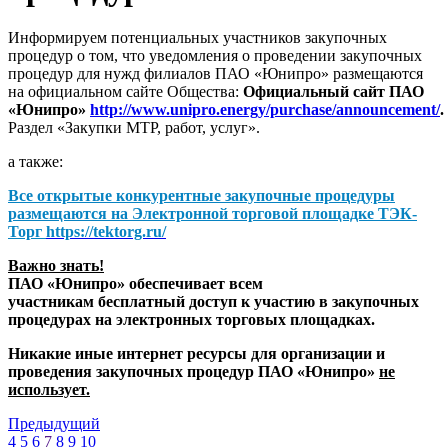
Информируем потенциальных участников закупочных
процедур о том, что уведомления о проведении закупочных
процедур для нужд филиалов ПАО «Юнипро» размещаются
на официальном сайте Общества:
Официальный сайт ПАО
«Юнипро»
http://www.unipro.energy/purchase/announcement/
.
Раздел «Закупки МТР, работ, услуг».
а также:
Все открытые конкурентные закупочные процедуры
размещаются на
Электронной торговой площадке ТЭК-
Торг
https://tektorg.ru/
Важно знать!
ПАО «Юнипро» обеспечивает всем
участникам бесплатный доступ к участию в закупочных
процедурах на электронных торговых площадках.
Никакие иные интернет ресурсы для организации и
проведения закупочных процедур ПАО «Юнипро»
не
использует.
Предыдущий
4
5
6
7
8
9
10