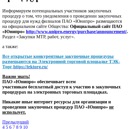
Информируем потенциальных участников закупочных
процедур о том, что уведомления о проведении закупочных
процедур для нужд филиалов ПАО «Юнипро» размещаются
на официальном сайте Общества:
Официальный сайт ПАО
«Юнипро»
http://www.unipro.energy/purchase/announcement/
.
Раздел «Закупки МТР, работ, услуг».
а также:
Все открытые конкурентные закупочные процедуры
размещаются на
Электронной торговой площадке ТЭК-
Торг
https://tektorg.ru/
Важно знать!
ПАО «Юнипро» обеспечивает всем
участникам бесплатный доступ к участию в закупочных
процедурах на электронных торговых площадках.
Никакие иные интернет ресурсы для организации и
проведения закупочных процедур ПАО «Юнипро»
не
использует.
Предыдущий
4
5
6
7
8
9
10