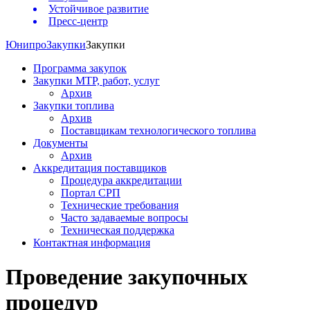
Устойчивое развитие
Пресс-центр
Юнипро
Закупки
Закупки
Программа закупок
Закупки МТР, работ, услуг
Архив
Закупки топлива
Архив
Поставщикам технологического топлива
Документы
Архив
Аккредитация поставщиков
Процедура аккредитации
Портал СРП
Технические требования
Часто задаваемые вопросы
Техническая поддержка
Контактная информация
Проведение закупочных
процедур