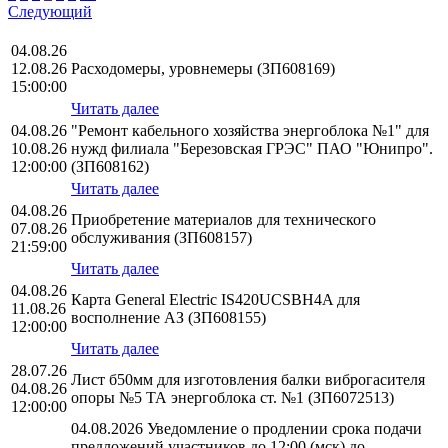
Следующий
04.08.26
12.08.26
Расходомеры, уровнемеры (ЗП608169)
15:00:00
Читать далее
04.08.26
"Ремонт кабельного хозяйства энергоблока №1" для
10.08.26
нужд филиала "Березовская ГРЭС" ПАО "Юнипро".
12:00:00
(ЗП608162)
Читать далее
04.08.26
Приобретение материалов для технического
07.08.26
обслуживания (ЗП608157)
21:59:00
Читать далее
04.08.26
Карта General Electric IS420UCSBH4A для
11.08.26
восполнение АЗ (ЗП608155)
12:00:00
Читать далее
28.07.26
Лист б50мм для изготовления балки виброгасителя
04.08.26
опоры №5 ТА энергоблока ст. №1 (ЗП6072513)
12:00:00
04.08.2026 Уведомление о продлении срока подачи
предложений участников до 12:00 (мск) до