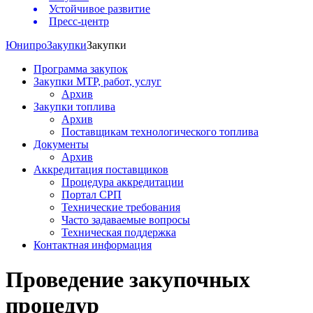
Устойчивое развитие
Пресс-центр
Юнипро
Закупки
Закупки
Программа закупок
Закупки МТР, работ, услуг
Архив
Закупки топлива
Архив
Поставщикам технологического топлива
Документы
Архив
Аккредитация поставщиков
Процедура аккредитации
Портал СРП
Технические требования
Часто задаваемые вопросы
Техническая поддержка
Контактная информация
Проведение закупочных
процедур