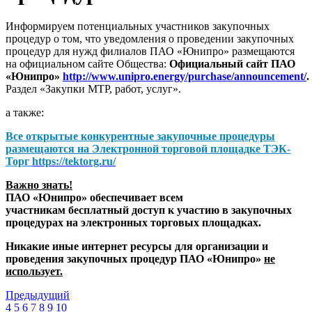
Информируем потенциальных участников закупочных
процедур о том, что уведомления о проведении закупочных
процедур для нужд филиалов ПАО «Юнипро» размещаются
на официальном сайте Общества:
Официальный сайт ПАО
«Юнипро»
http://www.unipro.energy/purchase/announcement/
.
Раздел «Закупки МТР, работ, услуг».
а также:
Все открытые конкурентные закупочные процедуры
размещаются на
Электронной торговой площадке ТЭК-
Торг
https://tektorg.ru/
Важно знать!
ПАО «Юнипро» обеспечивает всем
участникам бесплатный доступ к участию в закупочных
процедурах на электронных торговых площадках.
Никакие иные интернет ресурсы для организации и
проведения закупочных процедур ПАО «Юнипро»
не
использует.
Предыдущий
4
5
6
7
8
9
10